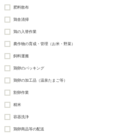
肥料散布
鶏舎清掃
鶏の入替作業
農作物の育成・管理（お米・野菜）
飼料運搬
鶏卵のパッキング
鶏卵の加工品（温泉たまご等）
割卵作業
精米
容器洗浄
鶏卵商品等の配送