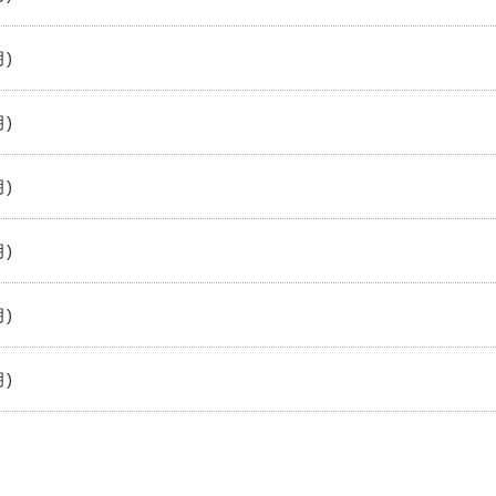
)
)
)
)
)
)